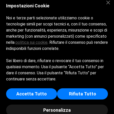
Versione aprile 2025
Impostazioni Cookie
Noi e terze parti selezionate utilizziamo cookie o
tecnologie simili per scopi tecnici e, con il tuo consenso,
anche per funzionalità, esperienza, misurazione e scopi di
marketing (con annunci personalizzati) come specificato
nella
politica sui cookie
. Rifiutare il consenso può rendere
indisponibili funzioni correlate.
Sei libero di dare, rifiutare o revocare il tuo consenso in
qualsiasi momento. Usa il pulsante “Accetta Tutto” per
Home
La Spiaggia
Il Bar
Contatti
dare il consenso. Usa il pulsante “Rifiuta Tutto” per
SPIAGGIA ADRIATICA S.R.L. - Sede Legale: VIA
continuare senza accettare.
BASILICA 135 - 48123 - RAVENNA (RA) - Capitale
Sociale Euro 50.000 - Iscritta al registro delle imprese di
Ravenna - p.i/c.f: 02308590393 - Numero REA: RA -
Accetta Tutto
Rifiuta Tutto
190239
© Copyright 2026 by
Spiagge.it
-
Cookie policy
-
Privacy
Personalizza
Policy