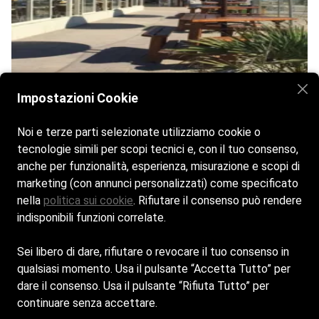
Impostazioni Cookie
Noi e terze parti selezionate utilizziamo cookie o
tecnologie simili per scopi tecnici e, con il tuo consenso,
anche per funzionalità, esperienza, misurazione e scopi di
marketing (con annunci personalizzati) come specificato
nella
politica sui cookie
. Rifiutare il consenso può rendere
indisponibili funzioni correlate.
Sei libero di dare, rifiutare o revocare il tuo consenso in
qualsiasi momento. Usa il pulsante “Accetta Tutto” per
Home
La Spiaggia
Il Bar
Contatti
dare il consenso. Usa il pulsante “Rifiuta Tutto” per
SPIAGGIA ADRIATICA S.R.L. - Sede Legale: VIA
continuare senza accettare.
BASILICA 135 - 48123 - RAVENNA (RA) - Capitale